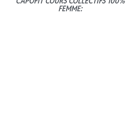
CAPOFIT COURS COLLECTIFS 100%
FEMME:
CROSS-FITNESS
(100% FEMME)
En savoir plus