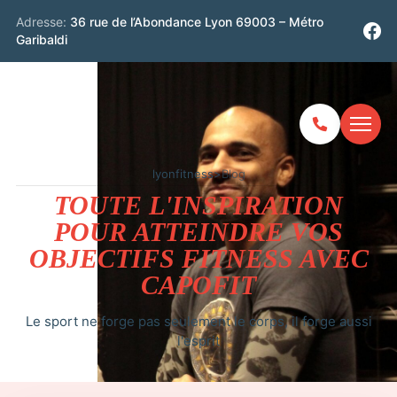
Adresse:
36 rue de l’Abondance Lyon 69003 – Métro
Garibaldi
lyonfitness
>
Blog
TOUTE L'INSPIRATION
POUR ATTEINDRE VOS
OBJECTIFS FITNESS AVEC
CAPOFIT
Le sport ne forge pas seulement le corps, il forge aussi
l'esprit