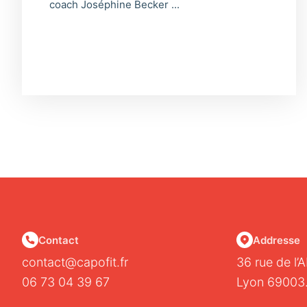
coach Joséphine Becker ...
Contact
Addresse
contact@capofit.fr
36 rue de l’
06 73 04 39 67
Lyon 69003