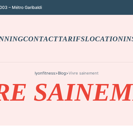
003 – Métro Garibaldi
NNING
CONTACT
TARIFS
LOCATION
IN
lyonfitness
>
Blog
>
Vivre sainement
RE SAINE