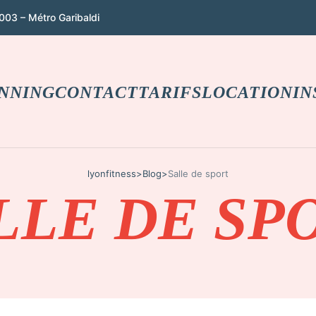
003 – Métro Garibaldi
NNING
CONTACT
TARIFS
LOCATION
IN
lyonfitness
>
Blog
>
Salle de sport
LLE DE SP