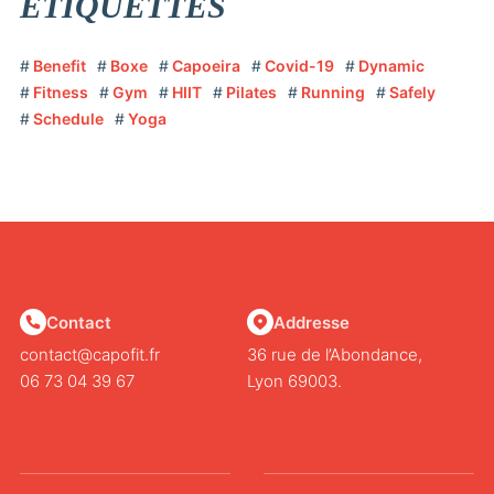
ÉTIQUETTES
Benefit
Boxe
Capoeira
Covid-19
Dynamic
Fitness
Gym
HIIT
Pilates
Running
Safely
Schedule
Yoga
Contact
Addresse
contact@capofit.fr
36 rue de l’Abondance,
06 73 04 39 67
Lyon 69003.