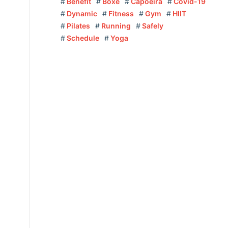
Benefit
Boxe
Capoeira
Covid-19
Dynamic
Fitness
Gym
HIIT
Pilates
Running
Safely
Schedule
Yoga