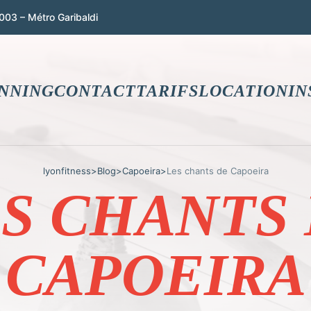
003 – Métro Garibaldi
NNING
CONTACT
TARIFS
LOCATION
IN
lyonfitness
>
Blog
>
Capoeira
>
Les chants de Capoeira
S CHANTS
CAPOEIRA