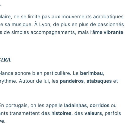
A
aculaire, ne se limite pas aux mouvements acrobatiques
e de sa musique. À Lyon, de plus en plus de passionnés
s de simples accompagnements, mais l’
âme vibrante
EIRA
nce sonore bien particulière. Le
berimbau
,
rythme. Autour de lui, les
pandeiros
,
atabaques
et
En portugais, on les appelle
ladainhas
,
corridos
ou
hants transmettent des
histoires
, des
valeurs
, parfois
ve
.