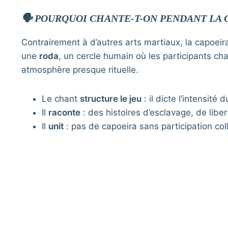
🗣️ POURQUOI CHANTE-T-ON PENDANT LA 
Contrairement à d’autres arts martiaux, la capoeir
une
roda
, un cercle humain où les participants ch
atmosphère presque rituelle.
Le chant
structure le jeu
: il dicte l’intensit
Il
raconte
: des histoires d’esclavage, de liber
Il
unit
: pas de capoeira sans participation col