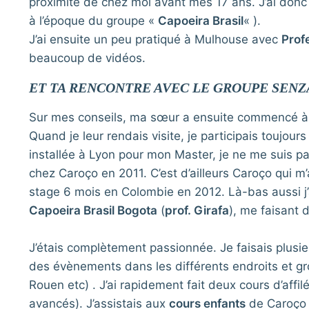
proximité de chez moi avant mes 17 ans. J’ai d
à l’époque du groupe «
Capoeira Brasil
« ).
J’ai ensuite un peu pratiqué à Mulhouse avec
Prof
beaucoup de vidéos.
ET TA RENCONTRE AVEC LE GROUPE SENZ
Sur mes conseils, ma sœur a ensuite commencé à 
Quand je leur rendais visite, je participais toujou
installée à Lyon pour mon Master, je ne me suis pa
chez Caroço en 2011. C’est d’ailleurs Caroço qui 
stage 6 mois en Colombie en 2012. Là-bas aussi j’
Capoeira Brasil Bogota
(
prof. Girafa
), me faisant 
J’étais complètement passionnée. Je faisais plusieu
des évènements dans les différents endroits et gr
Rouen etc) . J’ai rapidement fait deux cours d’aff
avancés). J’assistais aux
cours enfants
de Caroço p